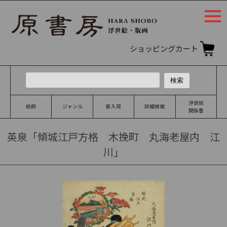
togg
navi
ショッピングカート
浮世絵
絵師
ジャンル
新入荷
詳細検索
関係書
英泉「傾城江戸方格 木挽町 丸海老屋内 江
川」