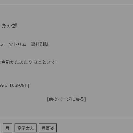
 たか雄
ミ 少トリム 裏打剥跡
君は今駒かたあたり ほとときす」
b ID: 39291 ]
[前のページに戻る]
月
高尾太夫
月百姿