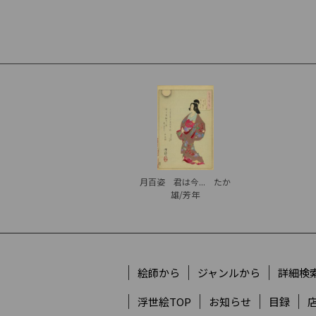
月百姿 君は今... たか
雄/芳年
絵師から
ジャンルから
詳細検
浮世絵TOP
お知らせ
目録