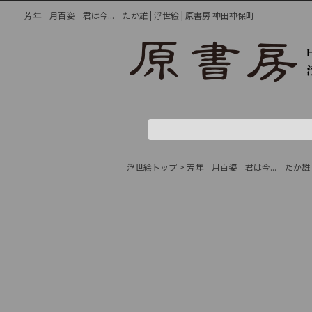
芳年 月百姿 君は今... たか雄 | 浮世絵 | 原書房 神田神保町
浮世絵トップ
> 芳年 月百姿 君は今... たか雄