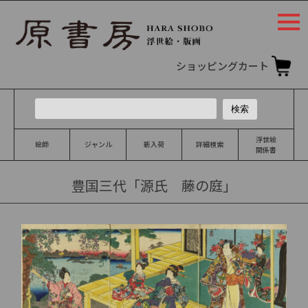
togg
navi
ショッピングカート
浮世絵
絵師
ジャンル
新入荷
詳細検索
関係書
豊国三代「源氏 藤の庭」