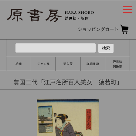
togg
navi
ショッピングカート
浮世絵
絵師
ジャンル
新入荷
詳細検索
関係書
豊国三代「江戸名所百人美女 猿若町」