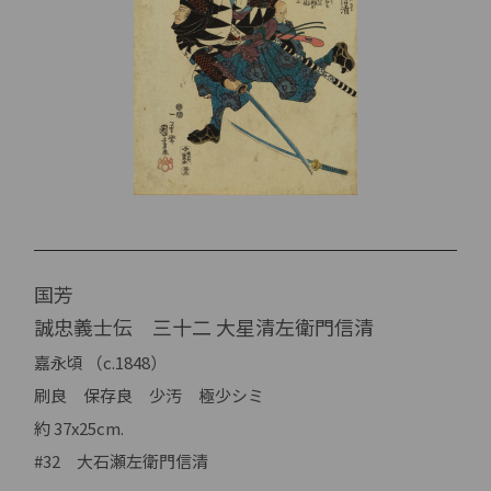
国芳
誠忠義士伝 三十二 大星清左衛門信清
嘉永頃 （c.1848）
刷良 保存良 少汚 極少シミ
約 37x25cm.
#32 大石瀬左衛門信清