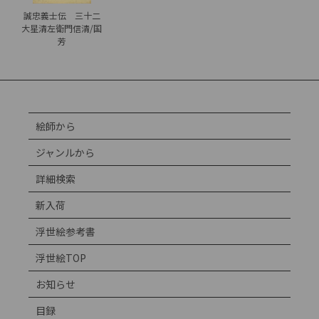
誠忠義士伝 三十二
大星清左衛門信清/国
芳
絵師から
ジャンルから
詳細検索
新入荷
浮世絵参考書
浮世絵TOP
お知らせ
目録