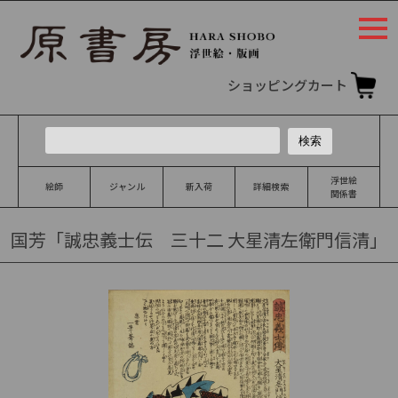
togg
navi
ショッピングカート
浮世絵
絵師
ジャンル
新入荷
詳細検索
関係書
国芳「誠忠義士伝 三十二 大星清左衛門信清」