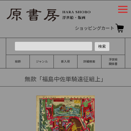
togg
navi
ショッピングカート
浮世絵
絵師
ジャンル
新入荷
詳細検索
関係書
無款「福島中佐単騎遠征組上」