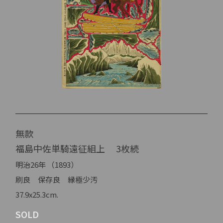
無款
福島中佐単騎遠征組上 3枚続
明治26年 （1893）
刷良 保存良 縁極少汚
37.9x25.3cm.
SOLD