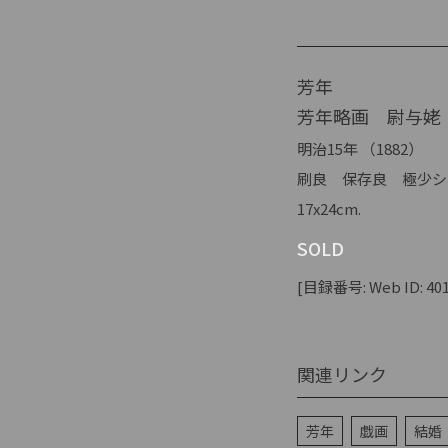
芳年
芳年略画 尉与姥
明治15年 （1882）
刷良 保存良 極少シ
17x24cm.
SOLD
[目録番号: Web ID: 401
関連リンク
芳年
戯画
結婚