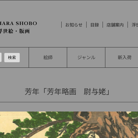
お知らせ
目録
店舗案内
浮
絵師
ジャンル
新入荷
芳年「芳年略画 尉与姥」