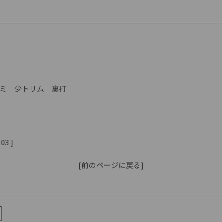
ミ 少トリム 裏打
03 ]
[前のページに戻る]