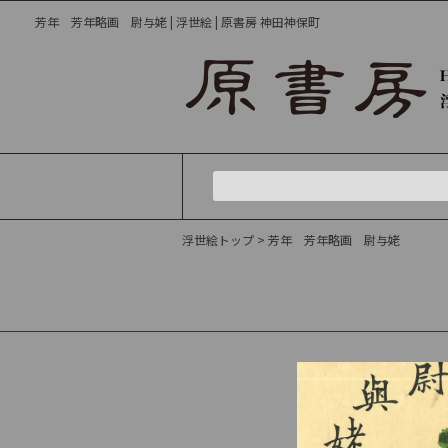
芳年 芳年略画 尉与姥 | 浮世絵 | 原書房 神田神保町
浮世絵トップ
> 芳年 芳年略画 尉与姥