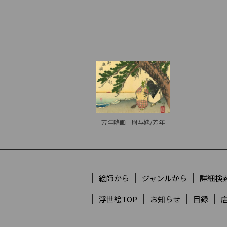
芳年略画 尉与姥/芳年
絵師から
ジャンルから
詳細検
浮世絵TOP
お知らせ
目録