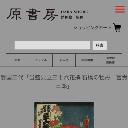
togg
navi
ショッピングカート
浮世絵
絵師
ジャンル
新入荷
詳細検索
関係書
豊国三代「当盛見立三十六花撰 石橋の牡丹 富貴
三郎」