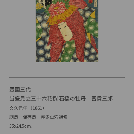
豊国三代
当盛見立三十六花撰 石橋の牡丹 富貴三郎
文久元年 （1861）
刷良 保存良 極少虫穴補修
35x24.5cm.