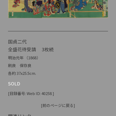
国貞二代
全盛花待受請 3枚続
明治元年 （1868）
刷良 保存良
各約 37x25.5cm.
SOLD
[目録番号: Web ID: 40258 ]
[前のページに戻る]
関連リンク