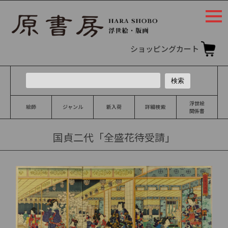
togg
navi
ショッピングカート
浮世絵
絵師
ジャンル
新入荷
詳細検索
関係書
国貞二代「全盛花待受請」