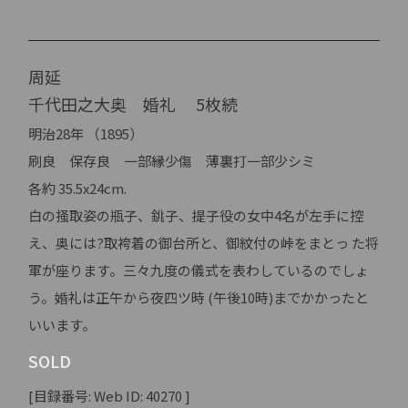
周延
千代田之大奥 婚礼 5枚続
明治28年 （1895）
刷良 保存良 一部縁少傷 薄裏打一部少シミ
各約 35.5x24cm.
白の掻取姿の瓶子、銚子、提子役の女中4名が左手に控
え、奥には?取袴着の御台所と、御紋付の峠をまとっ た将
軍が座ります。三々九度の儀式を表わしているのでしょ
う。婚礼は正午から夜四ツ時 (午後10時)までかかったと
いいます。
SOLD
[目録番号: Web ID: 40270 ]