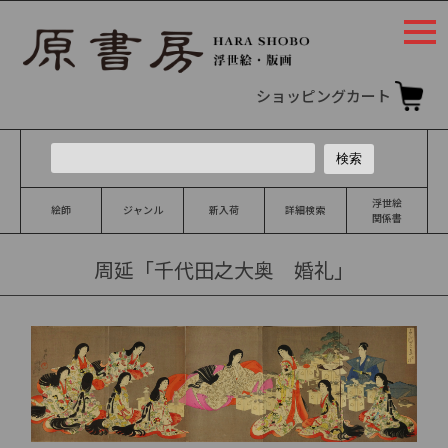
togg
navi
ショッピングカート
浮世絵
絵師
ジャンル
新入荷
詳細検索
関係書
周延「千代田之大奥 婚礼」