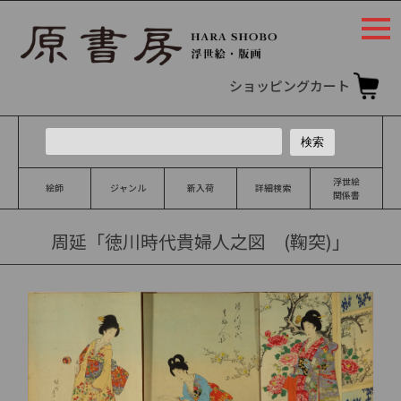
togg
navi
ショッピングカート
浮世絵
絵師
ジャンル
新入荷
詳細検索
関係書
周延「徳川時代貴婦人之図 (鞠突)」