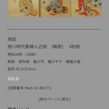
周延
徳川時代貴婦人之図 (鞠突) 3枚続
明治29年 （1896）
刷良 保存良 極少汚 極少ヤケ 縁極少傷
各約 35.3x23.9cm.
SOLD
[目録番号: Web ID: 40277 ]
[前のページに戻る]