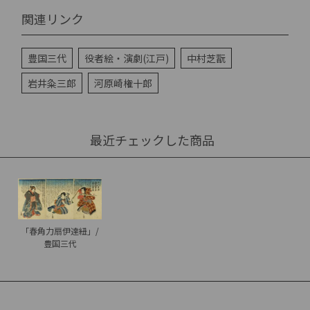
関連リンク
豊国三代
役者絵・演劇(江戸)
中村芝翫
岩井粂三郎
河原崎権十郎
最近チェックした商品
「春角力扇伊達紐」/
豊国三代