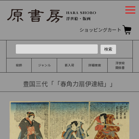
togg
navi
ショッピングカート
浮世絵
絵師
ジャンル
新入荷
詳細検索
関係書
豊国三代「「春角力扇伊達紐」」