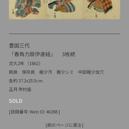
豊国三代
「春角力扇伊達紐」 3枚続
文久2年 （1862）
刷良 保存良 極少汚 極少シミ 中図極少虫穴
各約 37.2x25.5cm.
正月 市村座
SOLD
[目録番号: Web ID: 40288 ]
[前のページに戻る]