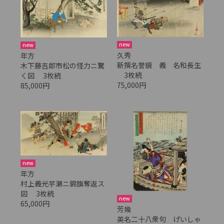
new
new
久秀
年方
新撰名誉鏡 義 名和長生
木下藤吉郎市松の怪力ニ驚
3枚続
く図 3枚続
75,000円
85,000円
new
年方
村上義光芋瀬ニ錦旗奪返ス
図 3枚続
new
65,000円
芳幾
英名二十八衆句 げいしゃ