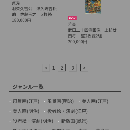
貞秀
羽柴久吉公 津久嶋吉松
助 佐藤玉之 3枚続
new
180,000円
芳員
武田二十四将画像 上杉廿
四将 竪2枚続2組
200,000円
1
<
2
3
>
ジャンル一覧
風景画(江戸)
風景画(明治)
美人画(江戸)
美人画(明治)
役者絵・演劇(江戸)
役者絵・演劇(明治)
新版画(風景)