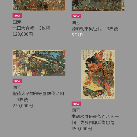
new
new
国芳
国芳
北国大合戦 3枚続
源頼朝東奥征伐 3枚続
120,000円
SOLD
new
国芳
聖徳太子物部守屋誅伐ノ図
3枚続
new
270,000円
国芳
本朝水滸伝豪傑百八人一
個 佐藤四郎兵衛忠信
450,000円