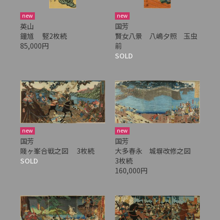
new
new
英山
国芳
鐘馗 竪2枚続
賢女八景 八嶋夕照 玉虫
85,000円
前
SOLD
new
new
国芳
国芳
大多春永 城塀改修之図
賤ヶ峯合戦之図 3枚続
3枚続
SOLD
160,000円