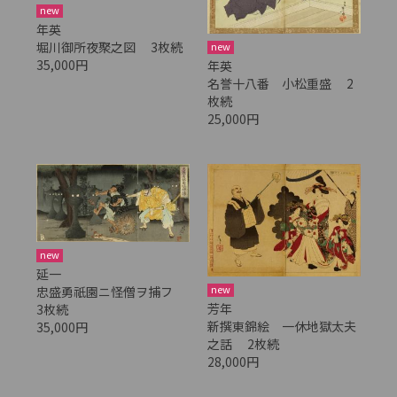
new
年英
堀川御所夜聚之図 3枚続
new
35,000円
年英
名誉十八番 小松重盛 2
枚続
25,000円
new
延一
new
忠盛勇祇園ニ怪僧ヲ捕フ
芳年
3枚続
新撰東錦絵 一休地獄太夫
35,000円
之話 2枚続
28,000円