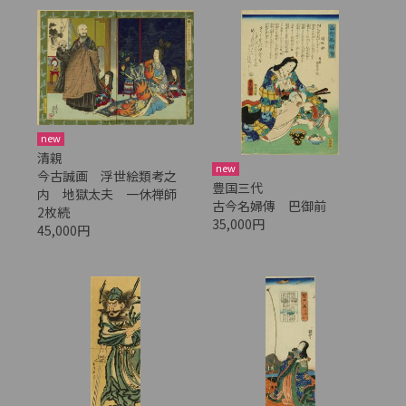
new
清親
new
今古誠画 浮世絵類考之
豊国三代
内 地獄太夫 一休禅師
古今名婦傳 巴御前
2枚続
35,000円
45,000円