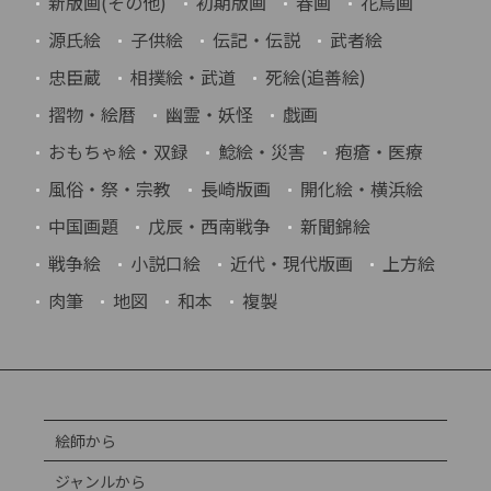
新版画(その他)
初期版画
春画
花鳥画
源氏絵
子供絵
伝記・伝説
武者絵
忠臣蔵
相撲絵・武道
死絵(追善絵)
摺物・絵暦
幽霊・妖怪
戯画
おもちゃ絵・双録
鯰絵・災害
疱瘡・医療
風俗・祭・宗教
長崎版画
開化絵・横浜絵
中国画題
戊辰・西南戦争
新聞錦絵
戦争絵
小説口絵
近代・現代版画
上方絵
肉筆
地図
和本
複製
絵師から
ジャンルから