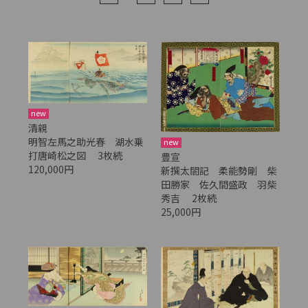
new
清親
明智左馬之助光春 湖水乗
new
打唐崎松之図 3枚続
豊宣
120,000円
新撰太閤記 柔能勢剛 柴
田勝家 佐久間盛政 羽柴
秀吉 2枚続
25,000円