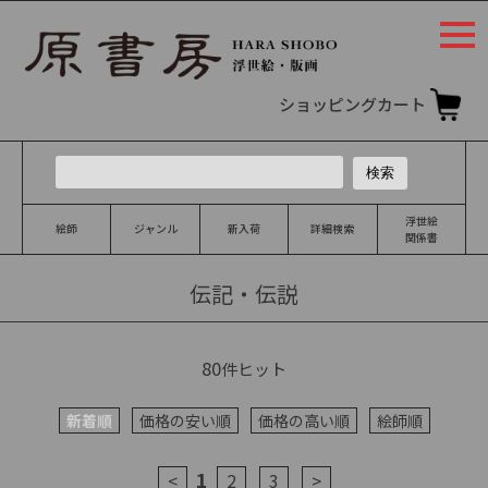
togg
navi
ショッピングカート
浮世絵
絵師
ジャンル
新入荷
詳細検索
関係書
伝記・伝説
80
件ヒット
新着順
価格の安い順
価格の高い順
絵師順
1
<
2
3
>