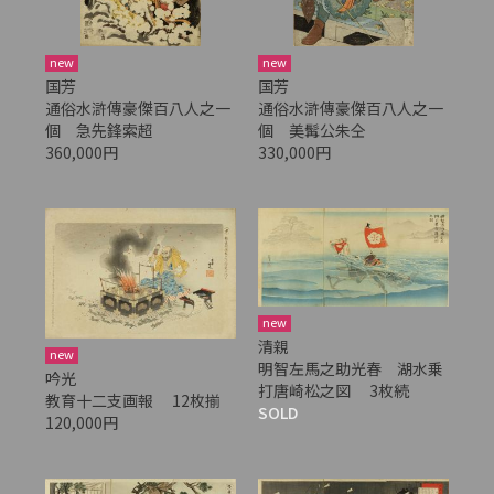
new
new
国芳
国芳
通俗水滸傳豪傑百八人之一
通俗水滸傳豪傑百八人之一
個 急先鋒索超
個 美髯公朱仝
360,000円
330,000円
new
清親
new
明智左馬之助光春 湖水乗
吟光
打唐崎松之図 3枚続
教育十二支画報 12枚揃
SOLD
120,000円