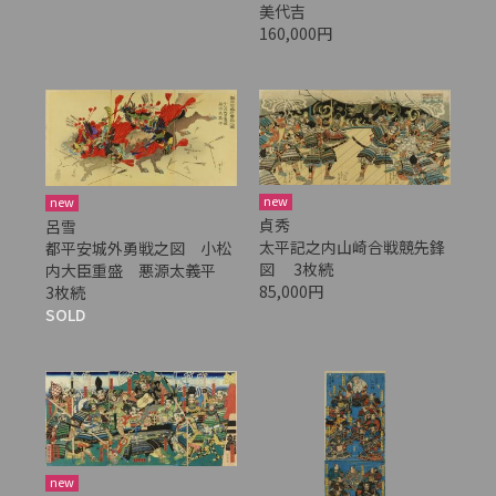
美代吉
160,000円
new
new
貞秀
呂雪
太平記之内山崎合戦競先鋒
都平安城外勇戦之図 小松
図 3枚続
内大臣重盛 悪源太義平
85,000円
3枚続
SOLD
new