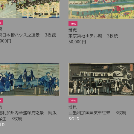
w
new
斎
芳虎
京日本橋ハウス之遠景 3枚続
東京築地ホテル館 3枚続
,000円
50,000円
w
new
員
芳員
墨利加州内華盛頓府之景 銅版
亜墨利加国蒸気車往来 3枚続
写生 3枚続
SOLD
LD