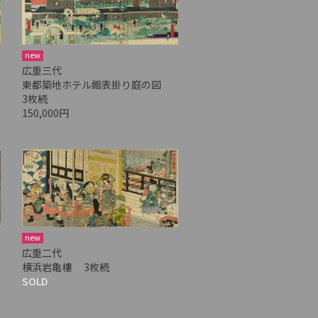
new
広重三代
東都築地ホテル館表掛り庭の図
3枚続
150,000円
new
広重二代
横浜岩亀樓 3枚続
SOLD