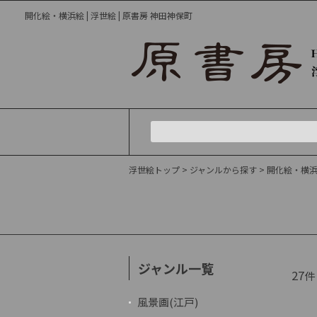
開化絵・横浜絵 | 浮世絵 | 原書房 神田神保町
浮世絵トップ
>
ジャンルから探す
>
開化絵・横
ジャンル一覧
27
件
風景画(江戸)