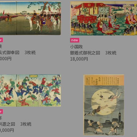
w
new
景
小国政
兵式御幸図 3枚続
銀婚式御祝之図 3枚続
,000円
18,000円
w
年
供遊之図 3枚続
0,000円