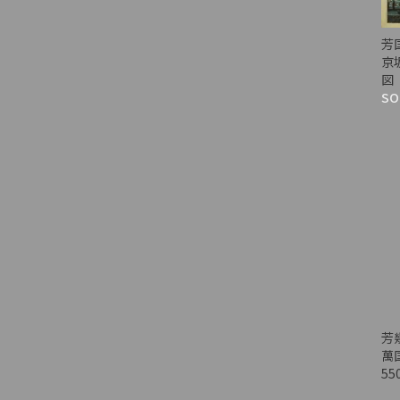
芳
京
図
SO
芳
萬
55