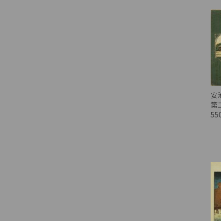
安
第
55