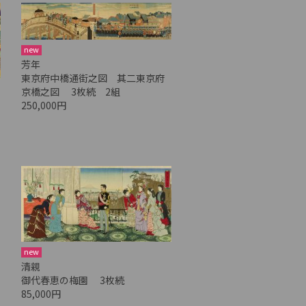
new
芳年
東京府中橋通街之図 其二東京府
京橋之図 3枚続 2組
250,000円
new
清親
御代春恵の梅園 3枚続
85,000円