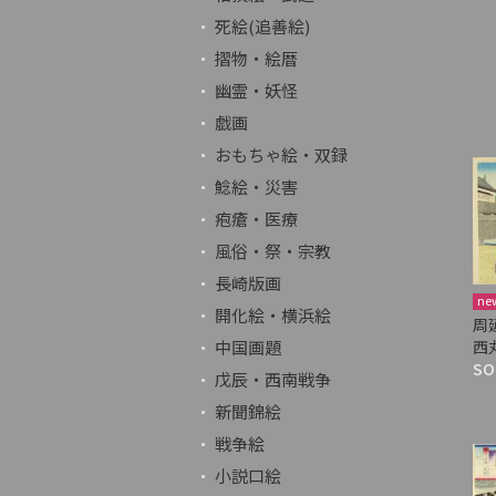
死絵(追善絵)
摺物・絵暦
幽霊・妖怪
戯画
おもちゃ絵・双録
鯰絵・災害
疱瘡・医療
風俗・祭・宗教
長崎版画
ne
開化絵・横浜絵
周
中国画題
西
SO
戊辰・西南戦争
新聞錦絵
戦争絵
小説口絵