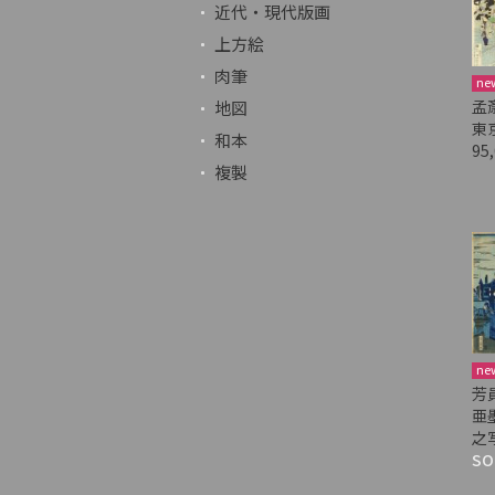
近代・現代版画
上方絵
肉筆
ne
孟
地図
東
和本
95
複製
ne
芳
亜
之
SO