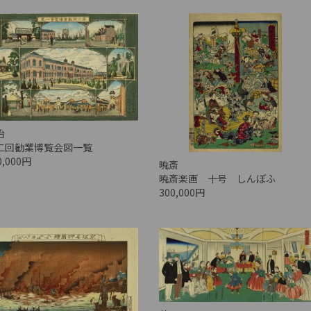
治
二回勧業博覧会図一覧
0,000円
暁斎
暁斎楽画 十号 しんぼふ
300,000円