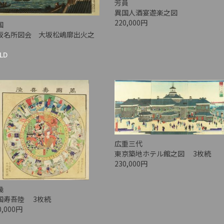
芳員
異国人酒宴遊楽之図
220,000円
国
坂名所図会 大坂松嶋廓出火之
LD
広重三代
東京築地ホテル館之図 3枚続
230,000円
幾
国寿吾陸 3枚続
0,000円