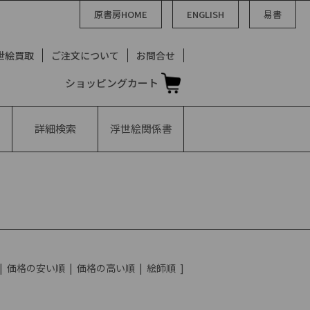
原書房HOME
ENGLISH
易書
世絵買取
ご注文について
お問合せ
ショッピングカート
詳細検索
浮世絵
関係書
|
価格の安い順
|
価格の高い順
|
絵師順
]