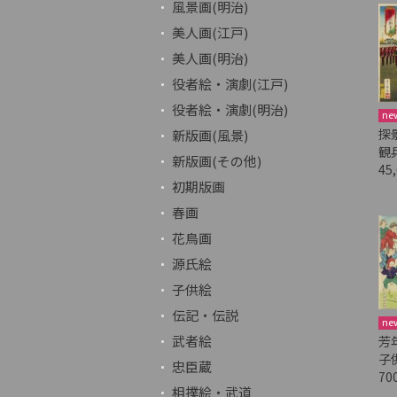
風景画(明治)
美人画(江戸)
美人画(明治)
役者絵・演劇(江戸)
役者絵・演劇(明治)
ne
探
新版画(風景)
観
新版画(その他)
45
初期版画
春画
花鳥画
源氏絵
子供絵
伝記・伝説
ne
武者絵
芳
子
忠臣蔵
70
相撲絵・武道