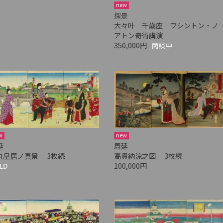
new
探景
大々叶 千歳座 ワシントン・ノ
アトン奇術講演
350,000円
商談中
w
new
延
周延
丸皇居ノ真景 3枚続
高貴納涼之図 3枚続
LD
100,000円