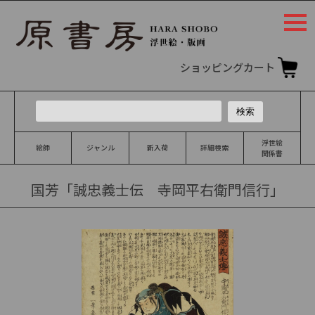
togg
navi
ショッピングカート
浮世絵
絵師
ジャンル
新入荷
詳細検索
関係書
国芳「誠忠義士伝 寺岡平右衛門信行」