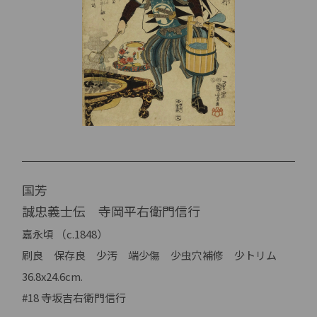
国芳
誠忠義士伝 寺岡平右衛門信行
嘉永頃 （c.1848）
刷良 保存良 少汚 端少傷 少虫穴補修 少トリム
36.8x24.6cm.
#18 寺坂吉右衛門信行