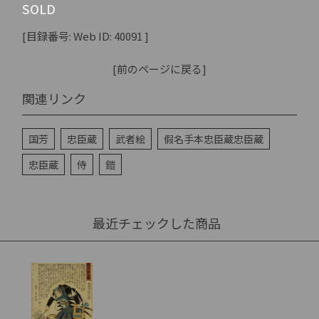
SOLD
[目録番号: Web ID: 40091 ]
[前のページに戻る]
関連リンク
国芳
忠臣蔵
武者絵
假名手本忠臣蔵忠臣蔵
忠臣蔵
侍
鎧
最近チェックした商品