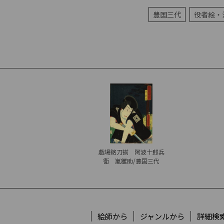
豊国三代
役者絵・
戯場銘刀揃 阿波十郎兵
衛 嵐雛助/豊国三代
絵師から
ジャンルから
詳細検