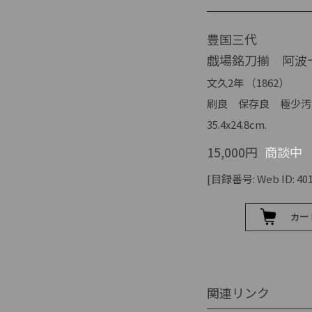
豊国三代
戯場銘刀揃 阿波
文久2年 （1862）
刷良 保存良 極少汚
35.4x24.8cm.
15,000円
商談中
[目録番号: Web ID: 401
関連リンク