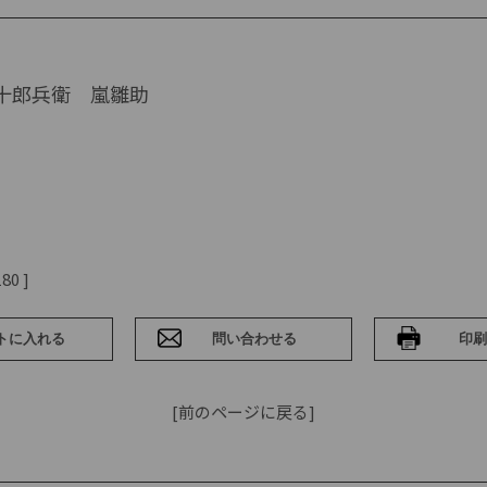
十郎兵衛 嵐雛助
80 ]
[前のページに戻る]