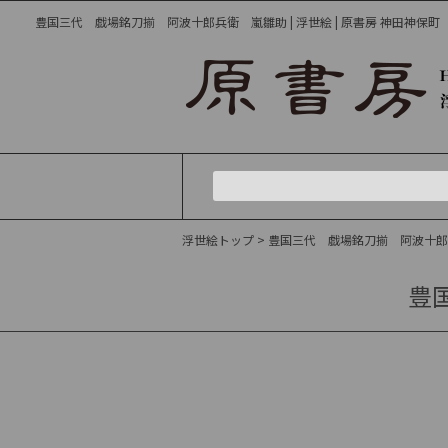
豊国三代 戯場銘刀揃 阿波十郎兵衛 嵐雛助 | 浮世絵 | 原書房 神田神保町
浮世絵トップ
> 豊国三代 戯場銘刀揃 阿波十
豊