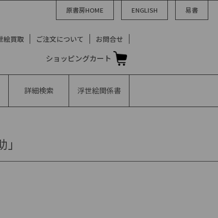
原書房HOME
ENGLISH
易書
世絵買取
ご注文について
お問合せ
ショッピングカート
詳細検索
浮世絵
関係書
助」