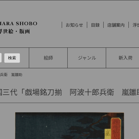
お知らせ
目録
店舗案内
浮
絵師
ジャンル
新入荷
郎兵衛 嵐雛助
国三代「戯場銘刀揃 阿波十郎兵衛 嵐雛