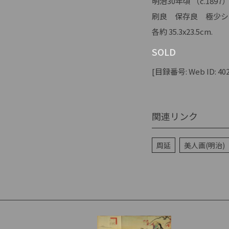
明治30年頃 （c.1897
刷良 保存良 極少シ
各約 35.3x23.5cm.
SOLD
[目録番号: Web ID: 402
関連リンク
周延
美人画(明治)