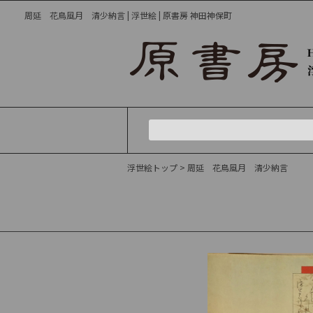
周延 花鳥風月 清少納言 | 浮世絵 | 原書房 神田神保町
浮世絵トップ
> 周延 花鳥風月 清少納言