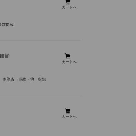
多数掲載
 2冊揃
春信 湖龍斎 重政・他 収録