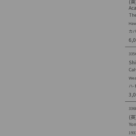
(英)
Aca
The
Haw
カバ
6,
335
Sh
Cal
Wea
ハ-
3,
336
(英)
Yo
193