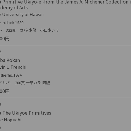
 Primitive Ukiyo-e -from the James A. Michener Collection 
demy of Arts
 University of Hawaii
ard Link 1980
- 322頁 カバ-少傷 小口少シミ
000円
6
iba Kokan
vin L. Frenchi
therhill 1974
ドカバ- 200頁 一部カラ-図版
000円
8
 The Ukiyoe Primitives
ne Noguchi
3