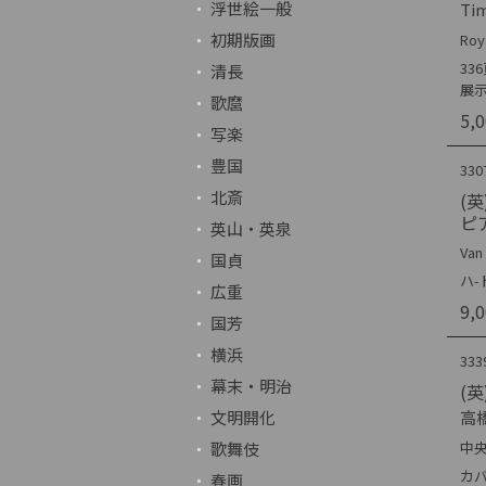
浮世絵一般
Tim
初期版画
Roy
3
清長
展
歌麿
5,
写楽
豊国
330
北斎
(英
ピ
英山・英泉
Van
国貞
ハ-
広重
9,
国芳
横浜
333
幕末・明治
(英)
文明開化
高
歌舞伎
中央
カ
春画