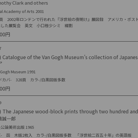
othy Clark and others
al Academy of Arts 2001
36頁 2002年ロンドンで行われた『浮世絵の夜明け』展図録 アメリカ・ボ
示した展覧会 英文 小口極少シミ 綴割
000円
7
) Catalogue of the Van Gogh Museum's collection of Ja
ア
 Gogh Museum 1991
ドカバ- 328頁 カラ-/白黒図版多数
000円
9
 The Japanese wood-block prints through two hundred and f
橋誠一郎
公論美術出版 1965
バ- 函 木版2枚入 カラ-/白黒図版多数 「浮世絵二百五十年」の英語版