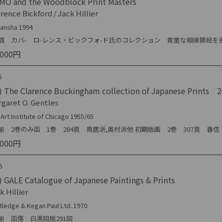
MO and the Woodblock Print Masters
rence Bickford / Jack Hillier
ansha 1994
60頁 カバ- ロ-レンス・ビックフォ-ド氏のコレクション 貴重な相撲錦絵を
,000円
5
) The Clarence Buckingham collection of Japanese Prints
garet O. Gentles
Art Institute of Chicago 1955/65
揃 2巻のみ函 1巻 284頁 鳥居派,奥村派他 初期版画 2巻 307頁 
,000円
6
 GALE Catalogue of Japanese Paintings & Prints
k Hillier
tledge & Kegan Paul Ltd. 1970
冊揃 函傷 白黒図版291図