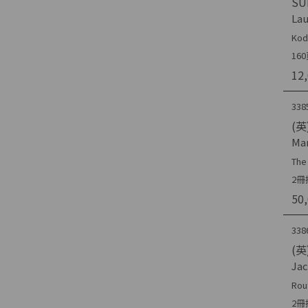
SU
Lau
Kod
1
12
338
(英
Mar
The 
2冊
50
338
(英)
Jac
Rou
2