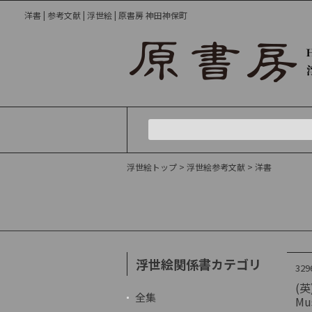
洋書 | 参考文献 | 浮世絵 | 原書房 神田神保町
浮世絵トップ
>
浮世絵参考文献
> 洋書
浮世絵関係書カテゴリ
329
(英)
全集
Mu