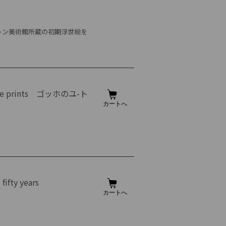
ストン美術館所蔵の初期浮世絵を
panese prints ゴッホのユ-ト
ifty years