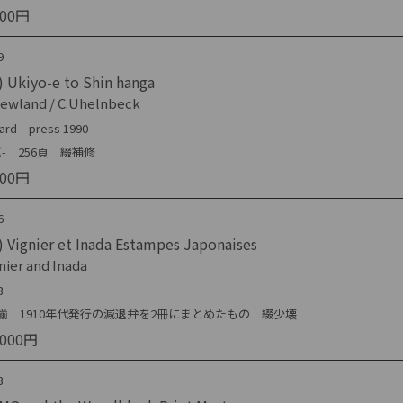
000円
9
 Ukiyo-e to Shin hanga
ewland / C.Uhelnbeck
lard press 1990
- 256頁 綴補修
000円
6
 Vignier et Inada Estampes Japonaises
nier and Inada
3
揃 1910年代発行の減退弁を2冊にまとめたもの 綴少壊
,000円
3