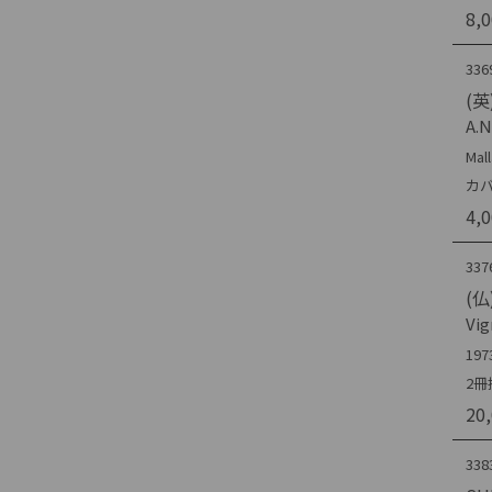
8,
336
(英)
A.N
Mal
カバ
4,
337
(仏)
Vig
197
2冊
20
338