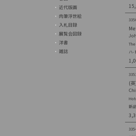
15
近代版画
肉筆浮世絵
335
入札目録
Met
展覧会図録
Joh
洋書
The
雑誌
ハ-
1,
335
(英
Chi
Hot
新
3,
335