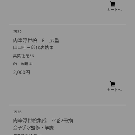
2532
肉筆浮世絵 8 広重
山口桂三郎代表執筆
集英社 昭56
函 輸送函
2,000円
2536
肉筆浮世絵集成 ??巻2冊揃
金子孚水監修・解説