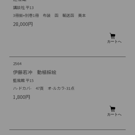
講談社 平13
3冊揃+別巻1冊 布装 函 輸送函 美本
28,000円
2564
伊藤若冲 動植綵絵
藍風館 平15
ハ-ドカバ- 47頁 オ-ルカラ-31点
1,800円