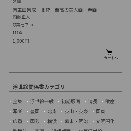
2566
肉筆画集成 北斎 至高の美人画・春画
内藤正人
双葉社 平30
111頁
1,000円
浮世絵関係書カテゴリ
全集
浮世絵一般
初期版画
清長
歌麿
写楽
豊国
北斎
英山・英泉
国貞
広重
国芳
横浜
幕末・明治
文明開化