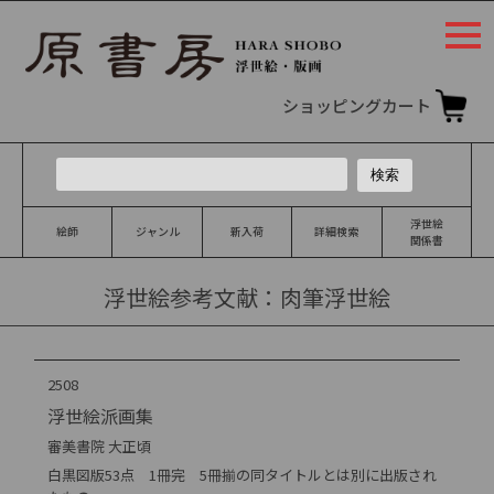
togg
navi
ショッピングカート
浮世絵
絵師
ジャンル
新入荷
詳細検索
関係書
浮世絵参考文献：肉筆浮世絵
2508
浮世絵派画集
審美書院 大正頃
白黒図版53点 1冊完 5冊揃の同タイトルとは別に出版され