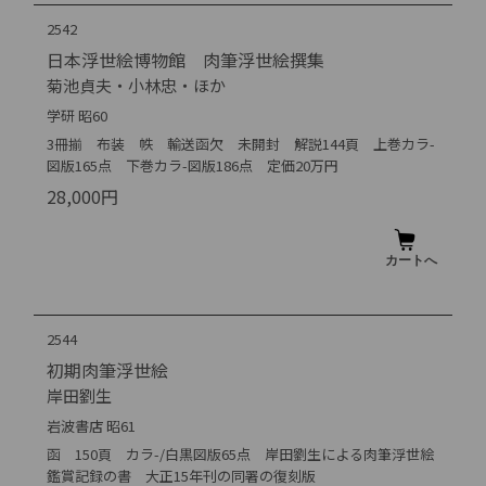
2542
日本浮世絵博物館 肉筆浮世絵撰集
菊池貞夫・小林忠・ほか
学研 昭60
3冊揃 布装 帙 輸送函欠 未開封 解説144頁 上巻カラ-
図版165点 下巻カラ-図版186点 定価20万円
28,000円
2544
初期肉筆浮世絵
岸田劉生
岩波書店 昭61
函 150頁 カラ-/白黒図版65点 岸田劉生による肉筆浮世絵
鑑賞記録の書 大正15年刊の同署の復刻版