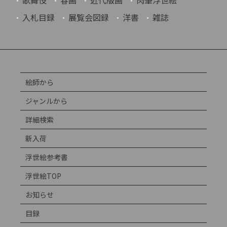
歌舞伎
春画
近代版画
肉筆浮世絵
入札目録
展覧会図録
洋書
雑誌
絵師から
ジャンルから
詳細検索
新入荷
浮世絵参考書
浮世絵TOP
お知らせ
目録