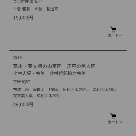
毎日新聞社 昭57
??巻2冊揃 布装 輸送函
15,000円
2538
寛永・寛文期の肉筆画 江戸の美人画
小林忠編・執筆 北村哲郎協力執筆
学研 昭57
布装 函 輸送函 198頁 原色図版232点 単色図版38点
寛文美人集 単色図版97点
48,000円