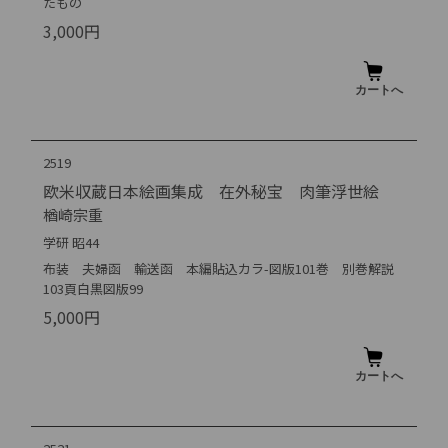
たもの
3,000円
2519
欧米収蔵日本絵画集成 在外秘宝 肉筆浮世絵
楢崎宗重
学研 昭44
布装 夫婦函 輸送函 本編貼込カラ-図版101巻 別巻解説
103頁白黒図版99
5,000円