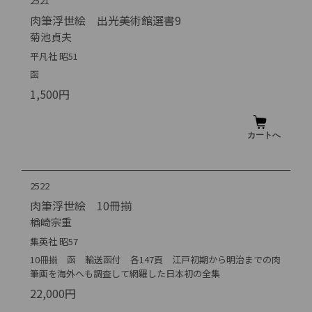
2521
肉筆浮世絵 出光美術館選書9
菊池貞夫
平凡社 昭51
函
1,500円
2522
肉筆浮世絵 10冊揃
楢崎宗重
集英社 昭57
10冊揃 函 輸送函付 各147頁 江戸初期から明治までの肉
筆画を海外へも調査して網羅した日本初の全集
22,000円