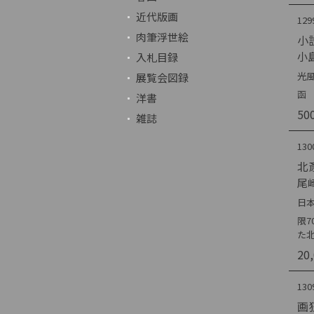
近代版画
129
肉筆浮世絵
小
小
入札目録
光風
展覧会図録
函 
洋書
50
雑誌
130
北
尾
日本
限7
た
20
130
画