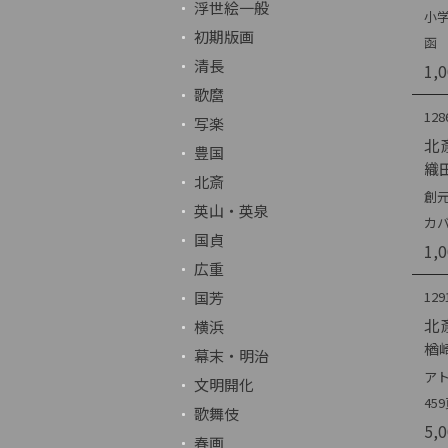
浮世絵一般
小学
初期版画
函 
清長
1,
歌麿
128
写楽
北
豊国
織
北斎
創元
英山・英泉
カバ
国貞
1,
広重
国芳
129
北
横浜
楢
幕末・明治
アト
文明開化
45
歌舞伎
5,
春画