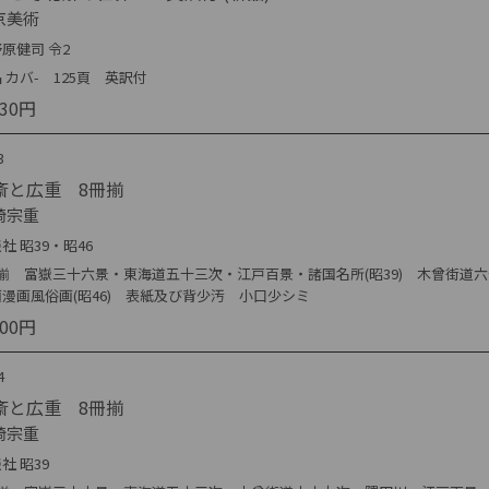
京美術
原健司 令2
 カバ- 125頁 英訳付
530円
3
斎と広重 8冊揃
崎宗重
社 昭39・昭46
冊揃 富嶽三十六景・東海道五十三次・江戸百景・諸国名所(昭39) 木曾街道
漫画風俗画(昭46) 表紙及び背少汚 小口少シミ
000円
4
斎と広重 8冊揃
崎宗重
社 昭39