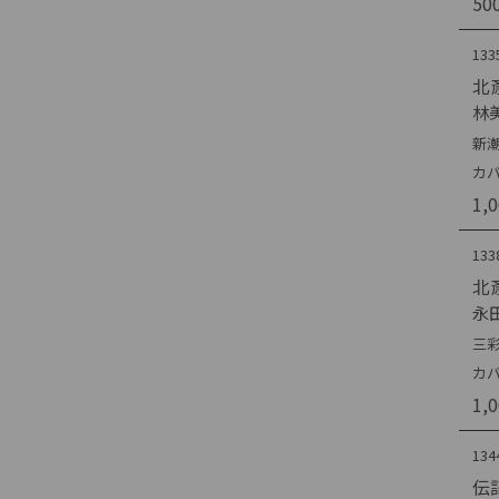
50
133
北
林
新潮
カバ
1,
133
北
永
三彩
カバ
1,
134
伝