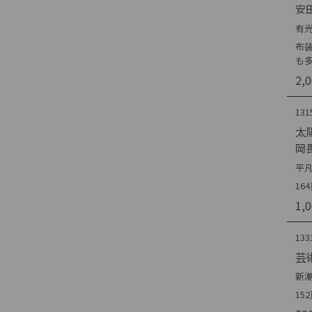
安
有光
布
も
2,
131
太
岡
平凡
1
1,
133
芸
新潮
15