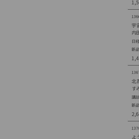
1,
136
宇
内
日経
新
1,
136
北
す
講談
新品
2,
137
よ