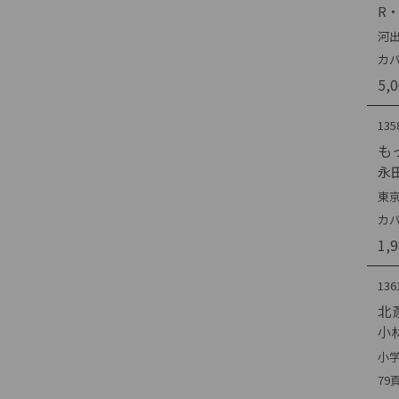
R
河出
カバ
5,
135
も
永
東京
カ
1,
136
北
小
小学
7