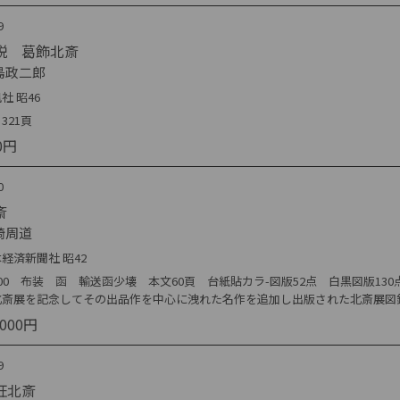
9
説 葛飾北斎
島政二郎
社 昭46
321頁
0円
0
斎
崎周道
経済新聞社 昭42
00 布装 函 輸送函少壊 本文60頁 台紙貼カラ-図版52点 白黒図版13
北斎展を記念してその出品作を中心に洩れた名作を追加し出版された北斎展図
,000円
9
狂北斎