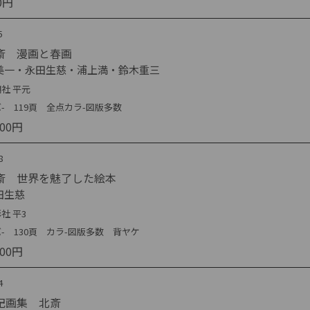
0円
5
斎 漫画と春画
美一・永田生慈・浦上満・鈴木重三
社 平元
- 119頁 全点カラ-図版多数
000円
8
斎 世界を魅了した絵本
田生慈
社 平3
- 130頁 カラ-図版多数 背ヤケ
000円
4
記画集 北斎