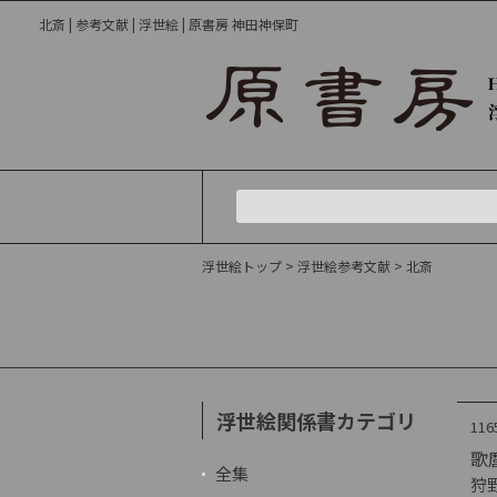
北斎 | 参考文献 | 浮世絵 | 原書房 神田神保町
浮世絵トップ
>
浮世絵参考文献
> 北斎
浮世絵関係書カテゴリ
116
歌
全集
狩