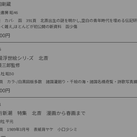
田剛蔵
書房 昭46
装 カバ- 函 391頁 北斎出生の謎を明かし,空白の青年時代を埋める伝記研
多く雑え,ほとんどが初公開の新資料 函少傷
000円
5
陽浮世絵シリ-ズ 北斎
畏三郎監修
社 昭50
64頁 カラ-/白黒図版多数 諸国瀧廻り・千絵の海・諸国名橋奇覧・詩歌写真
000円
1
術新潮 特集 北斎 漫画から春画まで
社 平元
2頁 1989年3月号 表紙背ヤケ 小口少シミ