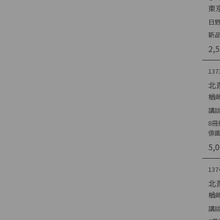
東
日野
新品
2,
137
北
楢
講談
8
俳画
5,
137
北
楢
講談