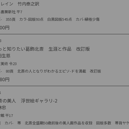
・レイン 竹内泰之訳
書房新社 平7
- 355頁 カラ-図版93点 白黒図版545点 カバ-縁極少傷
000円
8
っと知りたい葛飾北斎 生涯と作品 改訂版
田生慈
美術 令23
バ- 80頁 北斎の人となりがわかるエピソ-ドを満載 改訂版
980円
1
斎の美人 浮世絵ギャラリ-2
林忠
館 平17
9頁 カバ- 帯 北斎全盛期50歳前後の美人画作品を収録 図版多数 帯背