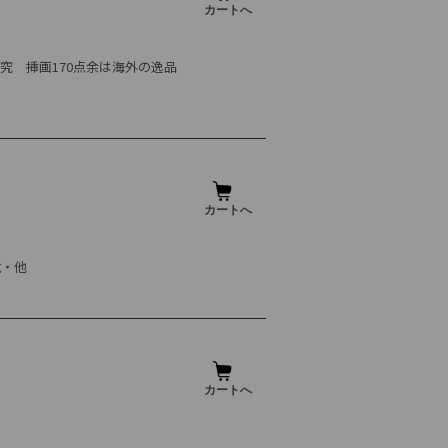
究 挿画170点余は海外の逸品
鏡・他