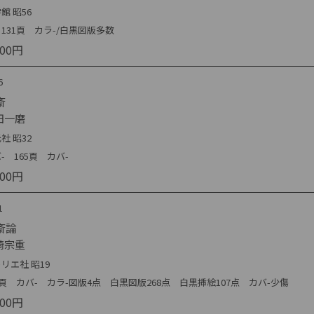
館 昭56
131頁 カラ-/白黒図版多数
000円
6
斎
田一磨
社 昭32
- 165頁 カバ-
000円
1
斎論
崎宗重
リエ社 昭19
9頁 カバ- カラ-図版4点 白黒図版268点 白黒挿絵107点 カバ-少傷
000円