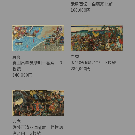
武勇百伝 白藤彦七郎
160,000円
貞秀
貞秀
太平記山崎合戦 3枚続
真田昌幸筑摩川一番乗 3
280,000円
枚続
140,000円
芳虎
佐藤正清四国征罰 怪物退
治ノ図 3枚続