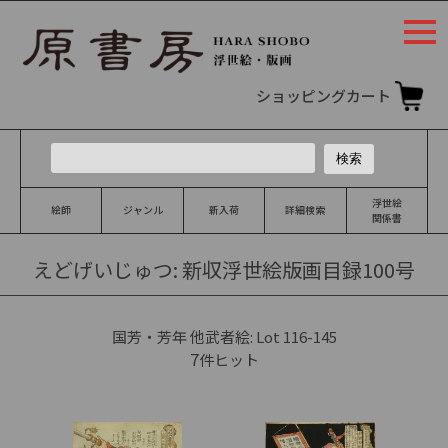
togg
navi
ショッピングカート
浮世絵
絵師
ジャンル
新入荷
詳細検索
関係書
えどげいじゅつ: 新収浮世絵版画目録100号
国芳・芳年 他武者絵: Lot 116-145
7
件ヒット