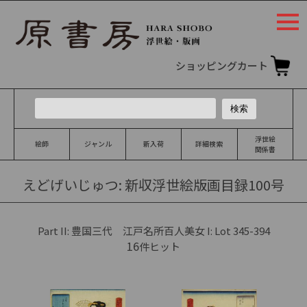
togg
navi
ショッピングカート
浮世絵
絵師
ジャンル
新入荷
詳細検索
関係書
えどげいじゅつ: 新収浮世絵版画目録100号
Part II: 豊国三代 江戸名所百人美女 I: Lot 345-394
16
件ヒット