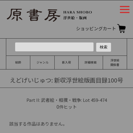
togg
navi
ショッピングカート
浮世絵
絵師
ジャンル
新入荷
詳細検索
関係書
えどげいじゅつ: 新収浮世絵版画目録100号
Part II: 武者絵・相撲・戦争: Lot 459-474
0
件ヒット
該当する作品はありません。