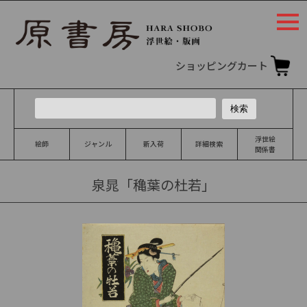
togg
navi
ショッピングカート
浮世絵
絵師
ジャンル
新入荷
詳細検索
関係書
泉晁「穐葉の杜若」