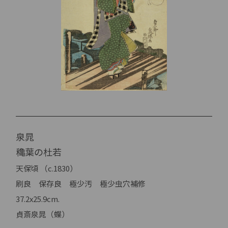
泉晁
穐葉の杜若
天保頃 （c.1830）
刷良 保存良 極少汚 極少虫穴補修
37.2x25.9cm.
貞斎泉晁（蝶）