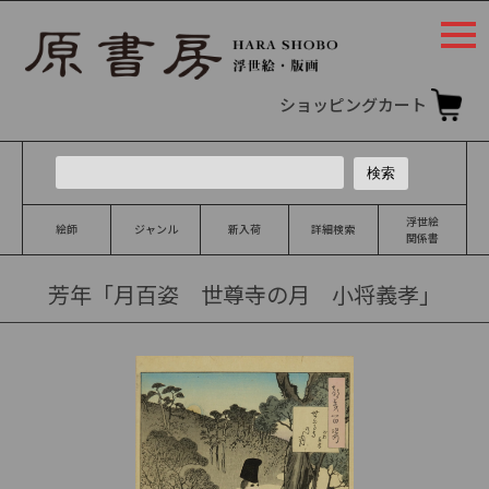
togg
navi
ショッピングカート
浮世絵
絵師
ジャンル
新入荷
詳細検索
関係書
芳年「月百姿 世尊寺の月 小将義孝」