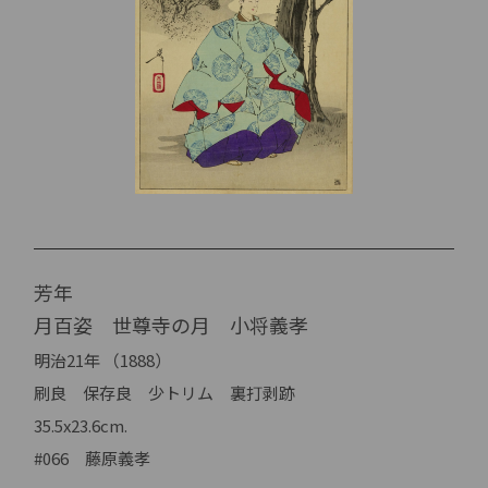
芳年
月百姿 世尊寺の月 小将義孝
明治21年 （1888）
刷良 保存良 少トリム 裏打剥跡
35.5x23.6cm.
#066 藤原義孝