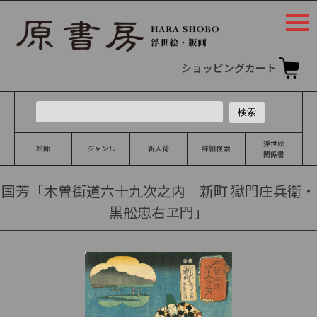
togg
navi
ショッピングカート
浮世絵
絵師
ジャンル
新入荷
詳細検索
関係書
国芳「木曽街道六十九次之内 新町 獄門庄兵衛・
黒舩忠右ヱ門」