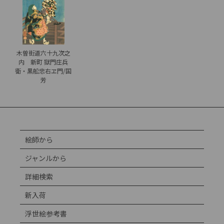
木曽街道六十九次之
内 新町 獄門庄兵
衛・黒舩忠右ヱ門/国
芳
絵師から
ジャンルから
詳細検索
新入荷
浮世絵参考書