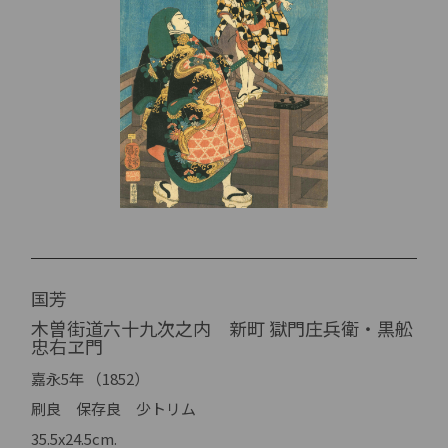
国芳
木曽街道六十九次之内 新町 獄門庄兵衛・黒舩
忠右ヱ門
嘉永5年 （1852）
刷良 保存良 少トリム
35.5x24.5cm.